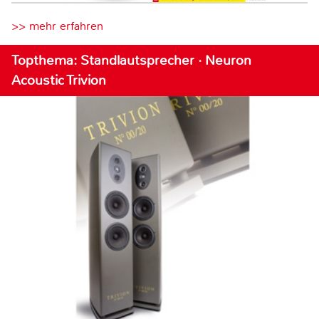
>> mehr erfahren
Topthema: Standlautsprecher · Neuron
Acoustic Trivion