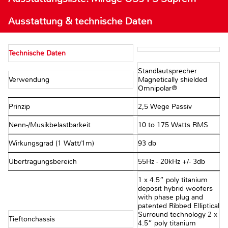
Ausstattung & technische Daten
Technische Daten
Standlautsprecher
Verwendung
Magnetically shielded
Omnipolar®
Prinzip
2,5 Wege Passiv
Nenn-/Musikbelastbarkeit
10 to 175 Watts RMS
Wirkungsgrad (1 Watt/1m)
93 db
Übertragungsbereich
55Hz - 20kHz +/- 3db
1 x 4.5” poly titanium
deposit hybrid woofers
with phase plug and
patented Ribbed Elliptical
Surround technology 2 x
Tieftonchassis
4.5” poly titanium