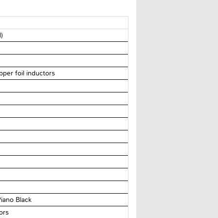
)
per foil inductors
iano Black
ors