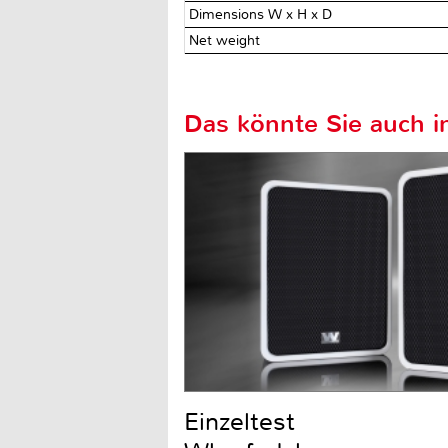
Dimensions W x H x D
Net weight
Das könnte Sie auch in
Einzeltest