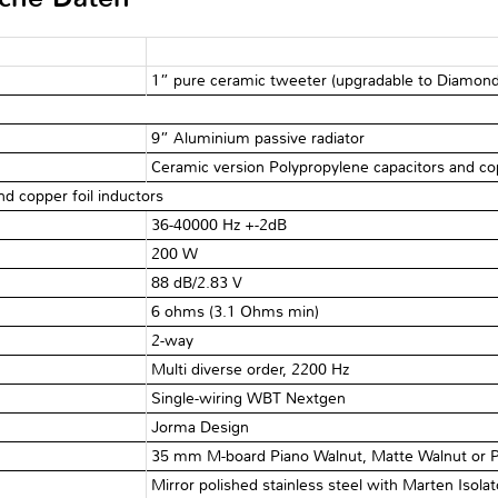
1” pure ceramic tweeter (upgradable to Diamond
9” Aluminium passive radiator
Ceramic version Polypropylene capacitors and cop
nd copper foil inductors
36-40000 Hz +-2dB
200 W
88 dB/2.83 V
6 ohms (3.1 Ohms min)
2-way
Multi diverse order, 2200 Hz
Single-wiring WBT Nextgen
Jorma Design
35 mm M-board Piano Walnut, Matte Walnut or P
Mirror polished stainless steel with Marten Isolat