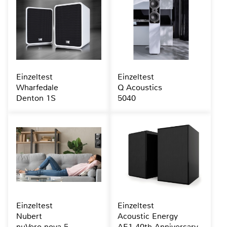
Einzeltest
Einzeltest
Wharfedale
Q Acoustics
Denton 1S
5040
Einzeltest
Einzeltest
Nubert
Acoustic Energy
nuVero nova 5
AE1 40th Anniversary