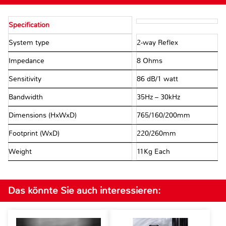
Specification
System type
2-way Reflex
Impedance
8 Ohms
Sensitivity
86 dB/1 watt
Bandwidth
35Hz – 30kHz
Dimensions (HxWxD)
765/160/200mm
Footprint (WxD)
220/260mm
Weight
11Kg Each
Das könnte Sie auch interessieren: