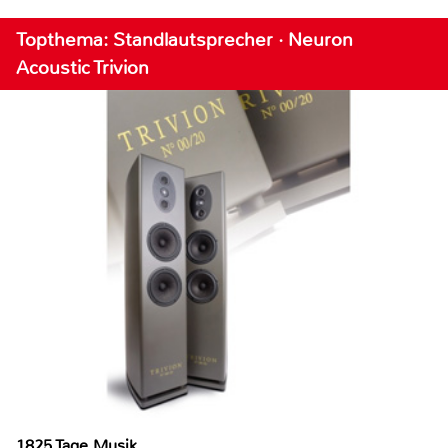
Topthema: Standlautsprecher · Neuron
Acoustic Trivion
1825 Tage Musik