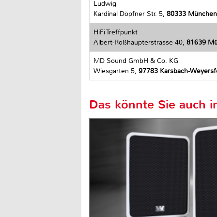
Ludwig
Kardinal Döpfner Str. 5,
80333 München
HiFi Treffpunkt
Albert-Roßhaupterstrasse 40,
81639 M
MD Sound GmbH & Co. KG
Wiesgarten 5,
97783 Karsbach-Weyersf
Das könnte Sie auch in