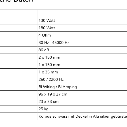
130 Watt
180 Watt
4 Ohm
30 Hz - 45000 Hz
86 dB
2 x 150 mm
1 x 150 mm
1 x 35 mm
250 / 2200 Hz
Bi-Wiring / Bi-Amping
95 x 19 x 27 cm
23 x 33 cm
25 kg
Korpus schwarz mit Deckel in Alu silber gebürste