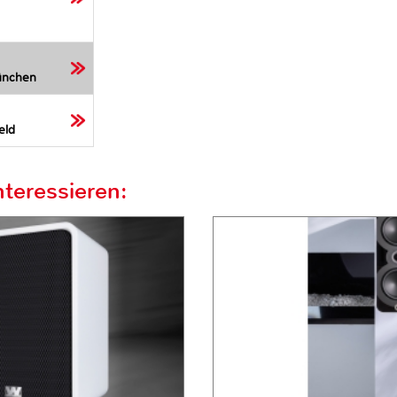
ünchen
eld
teressieren: