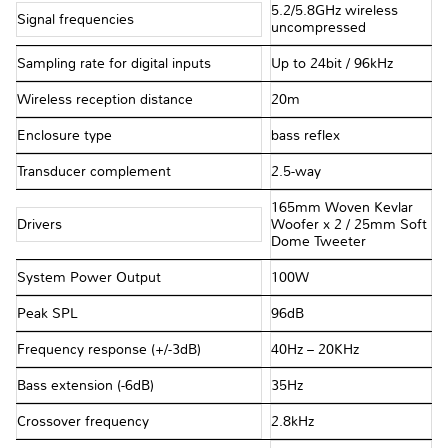
5.2/5.8GHz wireless
Signal frequencies
uncompressed
Sampling rate for digital inputs
Up to 24bit / 96kHz
Wireless reception distance
20m
Enclosure type
bass reflex
Transducer complement
2.5-way
165mm Woven Kevlar
Drivers
Woofer x 2 / 25mm Soft
Dome Tweeter
System Power Output
100W
Peak SPL
96dB
Frequency response (+/-3dB)
40Hz – 20KHz
Bass extension (-6dB)
35Hz
Crossover frequency
2.8kHz