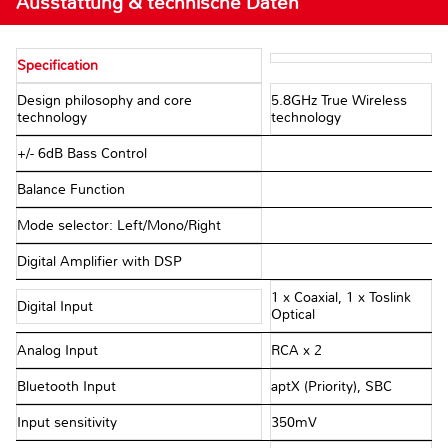
Ausstattung & technische Daten
Specification
Design philosophy and core
5.8GHz True Wireless
technology
technology
+/- 6dB Bass Control
Balance Function
Mode selector: Left/Mono/Right
Digital Amplifier with DSP
1 x Coaxial, 1 x Toslink
Digital Input
Optical
Analog Input
RCA x 2
Bluetooth Input
aptX (Priority), SBC
Input sensitivity
350mV