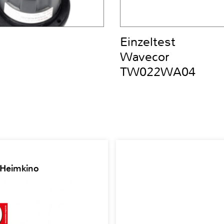
Einzeltest
Wavecor
TW022WA04
 Heimkino