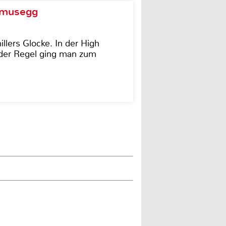
d musegg
illers Glocke. In der High
In der Regel ging man zum