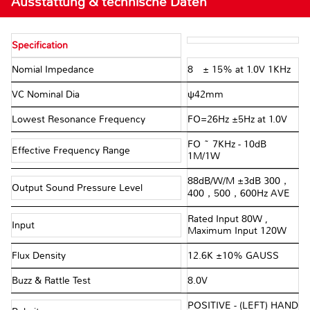
Ausstattung & technische Daten
Specification
Nomial Impedance
8Ω ± 15% at 1.0V 1KHz
VC Nominal Dia
ψ42mm
Lowest Resonance Frequency
FO=26Hz ±5Hz at 1.0V
FO ~ 7KHz - 10dB
Effective Frequency Range
1M/1W
88dB/W/M ±3dB 300，
Output Sound Pressure Level
400，500，600Hz AVE
Rated Input 80W ,
Input
Maximum Input 120W
Flux Density
12.6K ±10% GAUSS
Buzz & Rattle Test
8.0V
POSITIVE - (LEFT) HAND