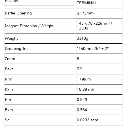
Polarity
TERMINAL
Baffle Opening
ψ172mm
145 x 75 x22(mm) /
Magnet Dimenion / Weight
1250g
Weight
3310g
Dropping Test
1150mm 75° ± 2°
Znom
8 Ω
Revc
5.5 Ω
Krm
17.99 mΩ
Kxm
15.29 mh
Erm
0.529
Exm
0.564
Sd
0.0232 sqm