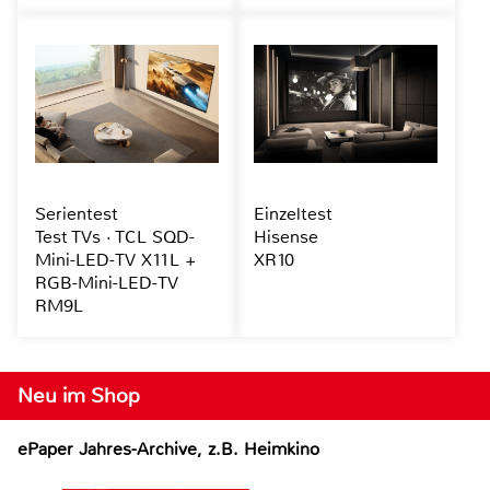
Serientest
Einzeltest
Test TVs · TCL SQD-
Hisense
Mini-LED-TV X11L +
XR10
RGB-Mini-LED-TV
RM9L
Neu im Shop
ePaper Jahres-Archive, z.B. Heimkino