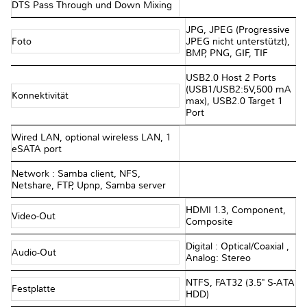
DTS Pass Through und Down Mixing
JPG, JPEG (Progressive
Foto
JPEG nicht unterstützt),
BMP, PNG, GIF, TIF
USB2.0 Host 2 Ports
(USB1/USB2:5V,500 mA
Konnektivität
max), USB2.0 Target 1
Port
Wired LAN, optional wireless LAN, 1
eSATA port
Network : Samba client, NFS,
Netshare, FTP, Upnp, Samba server
HDMI 1.3, Component,
Video-Out
Composite
Digital : Optical/Coaxial ,
Audio-Out
Analog: Stereo
NTFS, FAT32 (3.5" S-ATA
Festplatte
HDD)