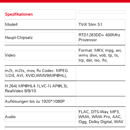
Spezifikationen
Modell
TViX Slim S1
RTD1283DD+ 400Mhz
Haupt-Chipsatz
Prozessor
Format: MKV, mpg, avi,
Video
wmv, divx, vob, tp, ts,
trp, dat, iso, ifo,
m2t, m2ts, mov, ﬂv Codec: MPEG
1/2/4, AVI, XVID,WMV9(MP@HL),
H.264( MP@HL4.1),VC-1( AP@L3),
RealVideo 8/9/10
Auflösungen bis zu 1920*1080P
FLAC, DTS-Wav, MP3,
Audio
WMA, WMA Pro, AAC,
Ogg, Dolby Digital, WAV