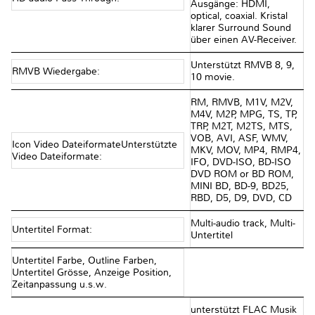
Ausgänge: HDMI,
optical, coaxial. Kristal
klarer Surround Sound
über einen AV-Receiver.
Unterstützt RMVB 8, 9,
RMVB Wiedergabe:
10 movie.
RM, RMVB, M1V, M2V,
M4V, M2P, MPG, TS, TP,
TRP, M2T, M2TS, MTS,
VOB, AVI, ASF, WMV,
Icon Video DateiformateUnterstützte
MKV, MOV, MP4, RMP4,
Video Dateiformate:
IFO, DVD-ISO, BD-ISO
DVD ROM or BD ROM,
MINI BD, BD-9, BD25,
RBD, D5, D9, DVD, CD
Multi-audio track, Multi-
Untertitel Format:
Untertitel
Untertitel Farbe, Outline Farben,
Untertitel Grösse, Anzeige Position,
Zeitanpassung u.s.w.
unterstützt FLAC Musik