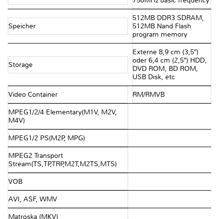
750MHz basic frequency
512MB DDR3 SDRAM,
Speicher
512MB Nand Flash
program memory
Externe 8,9 cm (3,5″)
oder 6,4 cm (2,5″) HDD,
Storage
DVD ROM, BD ROM,
USB Disk, etc
Video Container
RM/RMVB
MPEG1/2/4 Elementary(M1V, M2V,
M4V)
MPEG1/2 PS(M2P, MPG)
MPEG2 Transport
Stream(TS,TP,TRP,M2T,M2TS,MTS)
VOB
AVI, ASF, WMV
Matroska (MKV)