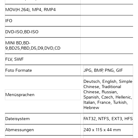
MOV(H.264), MP4, RMP4
IFO
DVD-ISO,BD-ISO
MINI BD,BD-
9,BD25,RBD,D5,D9,DVD,CD
FLV, SWF
Foto Formate
JPG, BMP, PNG, GIF
Deutsch, English, Simple
Chinese, Traditional
Chinese, Russian,
Menüsprachen
Spanish, Czech, Hellenic,
Italian, France, Turkish,
Hebrew
Dateisystem
FAT32, NTFS, EXT3, HFS
Abmessungen
240 x 115 x 44 mm