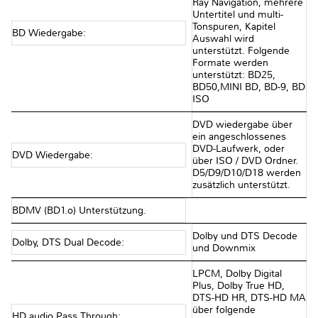
Ray Navigation, mehrere
Untertitel und multi-
Tonspuren, Kapitel
BD Wiedergabe:
Auswahl wird
unterstützt. Folgende
Formate werden
unterstützt: BD25,
BD50,MINI BD, BD-9, BD
ISO
DVD wiedergabe über
ein angeschlossenes
DVD-Laufwerk, oder
DVD Wiedergabe:
über ISO / DVD Ordner.
D5/D9/D10/D18 werden
zusätzlich unterstützt.
BDMV (BD1.o) Unterstützung.
Dolby und DTS Decode
Dolby, DTS Dual Decode:
und Downmix
LPCM, Dolby Digital
Plus, Dolby True HD,
DTS-HD HR, DTS-HD MA
über folgende
HD audio Pass Through: