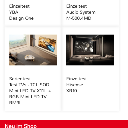
Einzeltest
Einzeltest
YBA
Audio System
Design One
M-500.4MD
Serientest
Einzeltest
Test TVs · TCL SQD-
Hisense
Mini-LED-TV X11L +
XR10
RGB-Mini-LED-TV
RM9L
Neu im Shop