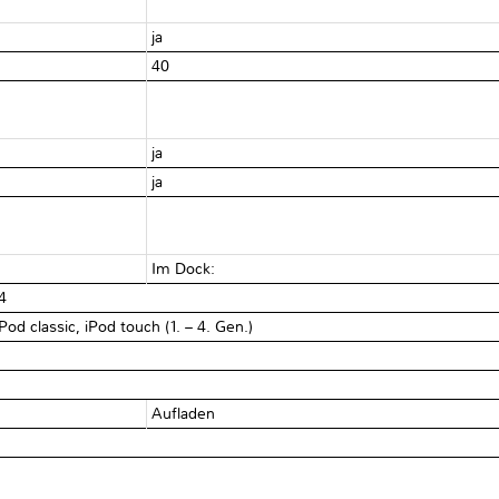
ja
40
ja
ja
Im Dock:
4
Pod classic, iPod touch (1. – 4. Gen.)
Aufladen