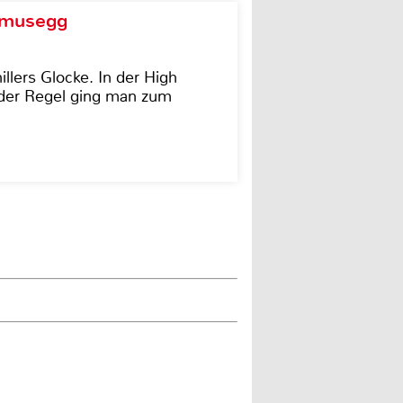
d musegg
illers Glocke. In der High
In der Regel ging man zum