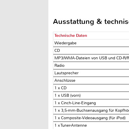
Ausstattung & techni
Technische Daten
Wiedergabe
CD
MP3/WMA-Dateien von USB und CD-R/
Radio
Lautsprecher
Anschlüsse
1 x CD
1 x USB (vorn)
1 x Cinch-Line-Eingang
1 x 3,5-mm-Buchsenausgang für Kopfhö
1 x Composite-Videoausgang (für iPod)
1 x Tuner-Antenne