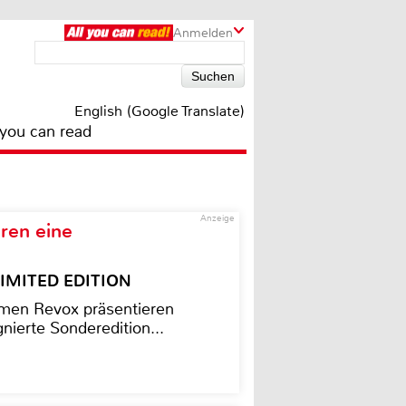
Anmelden
English (Google Translate)
 you can read
Anzeige
ren eine
– LIMITED EDITION
men Revox präsentieren
nierte Sonderedition...