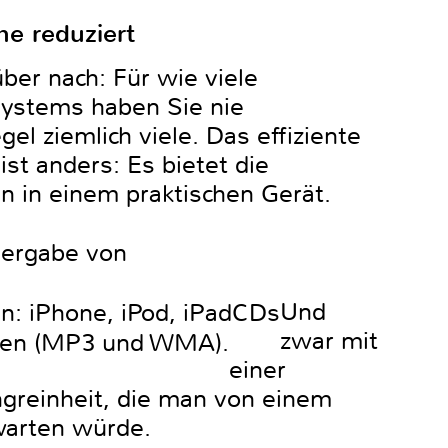
he reduziert
ber nach: Für wie viele
Systems haben Sie nie
l ziemlich viele. Das effiziente
t anders: Es bietet die
n in einem praktischen Gerät.
dergabe von
Und
n: iPhone, iPod, iPad
CDs
zwar mit
ten (MP3 und WMA).
einer
greinheit, die man von einem
warten würde.