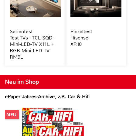
Serientest
Einzeltest
Test TVs · TCL SQD-
Hisense
Mini-LED-TV X11L +
XR10
RGB-Mini-LED-TV
RM9L
Neu im Shop
ePaper Jahres-Archive, z.B. Car & Hifi