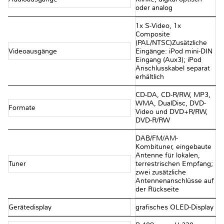
oder analog
1x S-Video, 1x
Composite
(PAL/NTSC)Zusätzliche
Videoausgänge
Eingänge: iPod mini-DIN
Eingang (Aux3); iPod
Anschlusskabel separat
erhältlich
CD-DA, CD-R/RW, MP3,
WMA, DualDisc, DVD-
Formate
Video und DVD+R/RW,
DVD-R/RW
DAB/FM/AM-
Kombituner, eingebaute
Antenne für lokalen,
Tuner
terrestrischen Empfang;
zwei zusätzliche
Antennenanschlüsse auf
der Rückseite
Gerätedisplay
grafisches OLED-Display