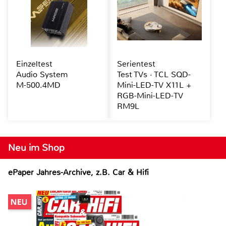
Einzeltest
Serientest
Audio System
Test TVs · TCL SQD-
M-500.4MD
Mini-LED-TV X11L +
RGB-Mini-LED-TV
RM9L
Neu im Shop
ePaper Jahres-Archive, z.B. Car & Hifi