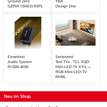
Ground Zero
YBA
GZPW 15NEO-XSPL
Design One
Einzeltest
Serientest
Audio System
Test TVs · TCL SQD-
M-500.4MD
Mini-LED-TV X11L +
RGB-Mini-LED-TV
RM9L
Neu im Shop