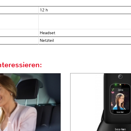
12 h
Headset
Netzteil
teressieren: