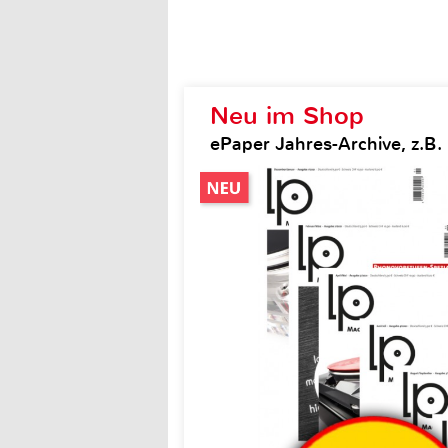
Neu im Shop
ePaper Jahres-Archive, z.B.