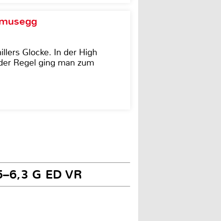
d musegg
illers Glocke. In der High
In der Regel ging man zum
5–6,3 G ED VR