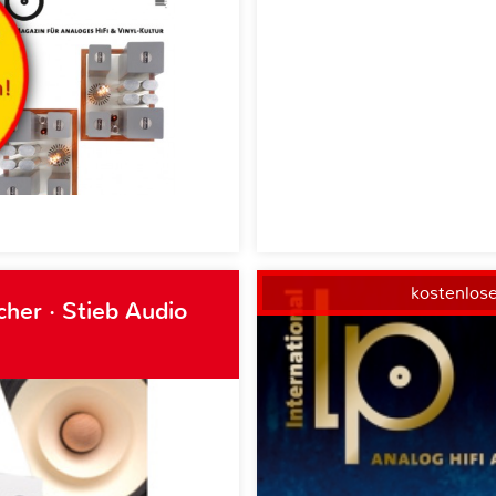
kostenlos
her · Stieb Audio