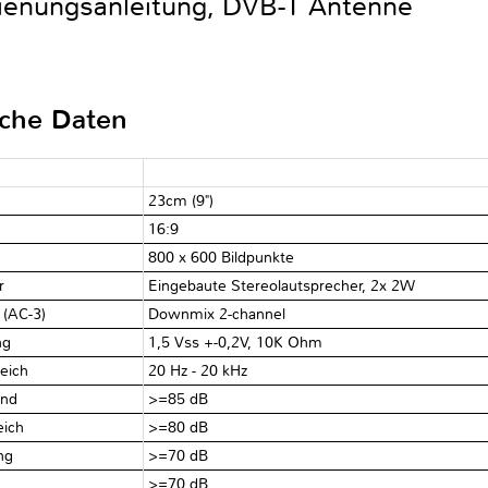
dienungsanleitung, DVB-T Antenne
sche Daten
23cm (9")
16:9
800 x 600 Bildpunkte
er
Eingebaute Stereolautsprecher, 2x 2W
 (AC-3)
Downmix 2-channel
ng
1,5 Vss +-0,2V, 10K Ohm
reich
20 Hz - 20 kHz
and
>=85 dB
eich
>=80 dB
ung
>=70 dB
>=70 dB