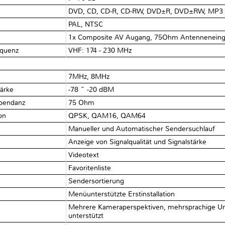
DVD, CD, CD-R, CD-RW, DVD±R, DVD±RW, MP3 
PAL, NTSC
1x Composite AV Augang, 75Ohm Antenneneinga
equenz
VHF: 174 - 230 MHz
7MHz, 8MHz
tärke
-78 ~ -20 dBM
mpendanz
75 Ohm
ion
QPSK, QAM16, QAM64
Manueller und Automatischer Sendersuchlauf
Anzeige von Signalqualität und Signalstärke
Videotext
Favoritenliste
Sendersortierung
Menüunterstützte Erstinstallation
Mehrere Kameraperspektiven, mehrsprachige Unt
unterstützt