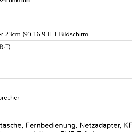
V-Funktion
r 23cm (9") 16:9 TFT Bildschirm
B-T)
precher
otasche, Fernbedienung, Netzadapter, K