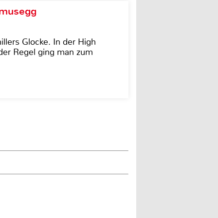
d musegg
illers Glocke. In der High
In der Regel ging man zum