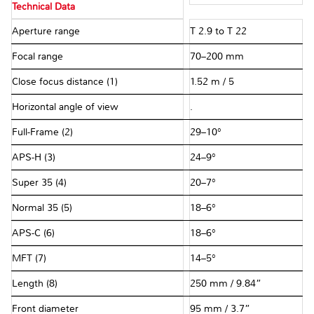
Technical Data
Aperture range
T 2.9 to T 22
Focal range
70–200 mm
Close focus distance (1)
1.52 m / 5
Horizontal angle of view
.
Full-Frame (2)
29–10°
APS-H (3)
24–9°
Super 35 (4)
20–7°
Normal 35 (5)
18–6°
APS-C (6)
18–6°
MFT (7)
14–5°
Length (8)
250 mm / 9.84”
Front diameter
95 mm / 3.7”