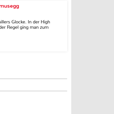
d musegg
illers Glocke. In der High
In der Regel ging man zum