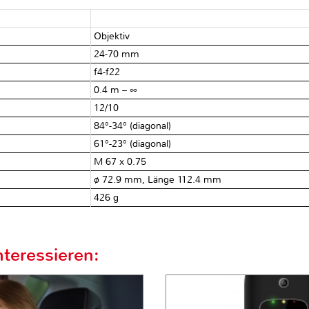
Objektiv
24-70 mm
f4-f22
0.4 m – ∞
12/10
84°-34° (diagonal)
61°-23° (diagonal)
M 67 x 0.75
ø 72.9 mm, Länge 112.4 mm
426 g
teressieren: