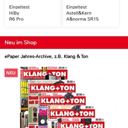
Einzeltest
Einzeltest
HiBy
Astell&Kern
R6 Pro
A&norma SR15
Neu im Shop
ePaper Jahres-Archive, z.B. Klang & Ton