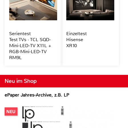
Serientest
Einzeltest
Test TVs · TCL SQD-
Hisense
Mini-LED-TV X11L +
XR10
RGB-Mini-LED-TV
RM9L
Neu im Shop
ePaper Jahres-Archive, z.B. LP