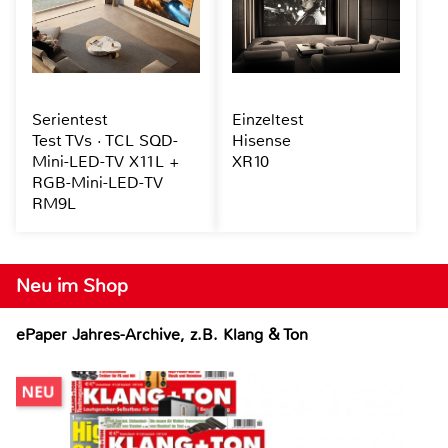
Serientest
Einzeltest
Test TVs · TCL SQD-
Hisense
Mini-LED-TV X11L +
XR10
RGB-Mini-LED-TV
RM9L
Neu im Shop
ePaper Jahres-Archive, z.B. Klang & Ton