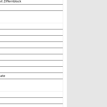
t Ziffernblock
mate