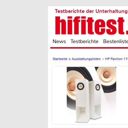
Testberichte der Unterhaltung
News
Testberichte
Bestenlist
Startseite
>
Ausstattungslisten
>
HP Pavilion 1