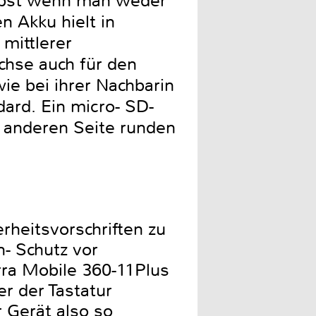
elbst wenn man weder
n Akku hielt in
mittlerer
uchse auch für den
ie bei ihrer Nachbarin
ard. Ein micro- SD-
r anderen Seite runden
rheitsvorschriften zu
n- Schutz vor
erra Mobile 360-11Plus
er der Tastatur
r Gerät also so