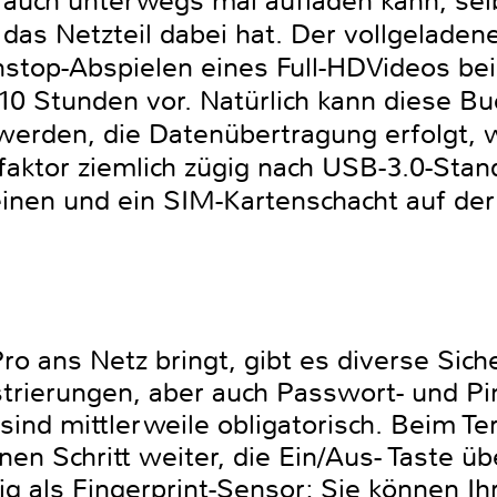
t auch unterwegs mal aufladen kann, s
 das Netzteil dabei hat. Der vollgeladene
top-Abspielen eines Full-HDVideos bei 
e 10 Stunden vor. Natürlich kann diese B
werden, die Datenübertragung erfolgt, w
ktor ziemlich zügig nach USB-3.0-Stand
einen und ein SIM-Kartenschacht auf de
 ans Netz bringt, gibt es diverse Siche
strierungen, aber auch Passwort- und Pi
sind mittlerweile obligatorisch. Beim T
n Schritt weiter, die Ein/Aus- Taste üb
tig als Fingerprint-Sensor; Sie können Ih