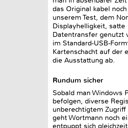
man in absehbarer Zei
das Original kabel noch
unserem Test, dem Nons
Displayhelligkeit, satt
Datentransfer genutzt 
im Standard-USB-Formfa
Kartenschacht auf der 
die Ausstattung ab.
Rundum sicher
Sobald man Windows Pro
befolgen, diverse Regi
unberechtigtem Zugriff 
geht Wortmann noch eine
entpuppt sich gleichzei