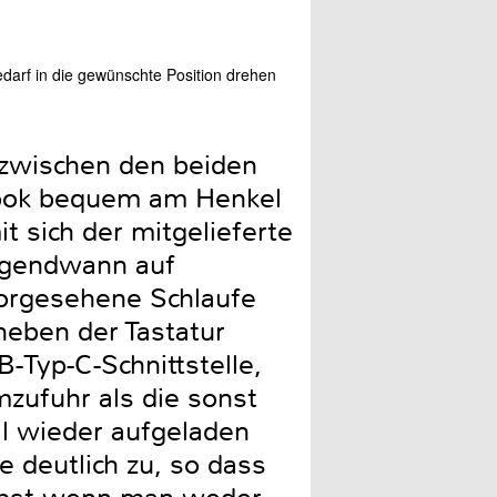
darf in die gewünschte Position drehen
So geht’s auch: die Tastat
Herausziehen, seitlich die S
 zwischen den beiden
ebook bequem am Henkel
 sich der mitgelieferte
 irgendwann auf
vorgesehene Schlaufe
neben der Tastatur
-Typ-C-Schnittstelle,
mzufuhr als die sonst
ll wieder aufgeladen
e deutlich zu, so dass