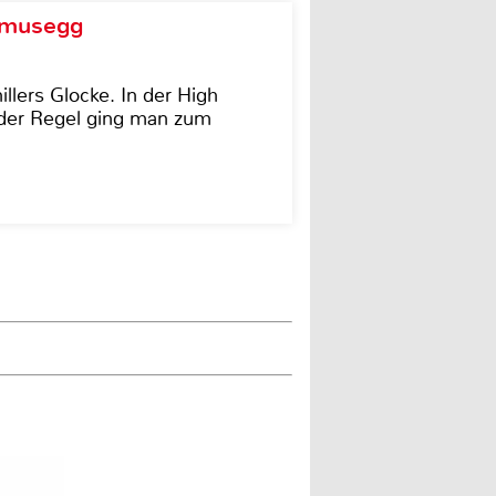
d musegg
illers Glocke. In der High
In der Regel ging man zum