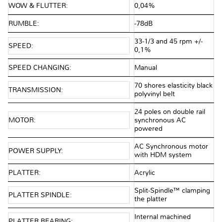
WOW & FLUTTER:
0,04%
RUMBLE:
-78dB
33-1/3 and 45 rpm +/-
SPEED:
0,1%
SPEED CHANGING:
Manual
70 shores elasticity black
TRANSMISSION:
polyvinyl belt
24 poles on double rail
MOTOR:
synchronous AC
powered
AC Synchronous motor
POWER SUPPLY:
with HDM system
PLATTER:
Acrylic
Split-Spindle™ clamping
PLATTER SPINDLE:
the platter
Internal machined
PLATTER BEARING: