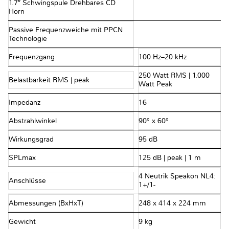
1.7″ Schwingspule Drehbares CD
Horn
Passive Frequenzweiche mit PPCN
Technologie
Frequenzgang
100 Hz–20 kHz
250 Watt RMS | 1.000
Belastbarkeit RMS | peak
Watt Peak
Impedanz
16 Ω
Abstrahlwinkel
90° x 60°
Wirkungsgrad
95 dB
SPLmax
125 dB | peak | 1 m
4 Neutrik Speakon NL4:
Anschlüsse
1+/1-
Abmessungen (BxHxT)
248 x 414 x 224 mm
Gewicht
9 kg