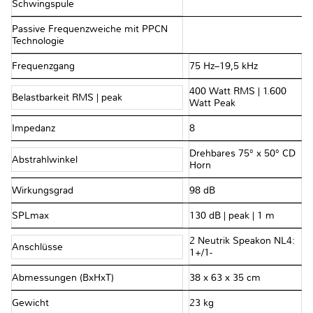
Schwingspule
Passive Frequenzweiche mit PPCN
Technologie
Frequenzgang
75 Hz–19,5 kHz
400 Watt RMS | 1.600
Belastbarkeit RMS | peak
Watt Peak
Impedanz
8 Ω
Drehbares 75° x 50° CD
Abstrahlwinkel
Horn
Wirkungsgrad
98 dB
SPLmax
130 dB | peak | 1 m
2 Neutrik Speakon NL4:
Anschlüsse
1+/1-
Abmessungen (BxHxT)
38 x 63 x 35 cm
Gewicht
23 kg