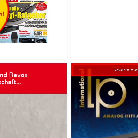
kostenlos
und Revox
schaft…