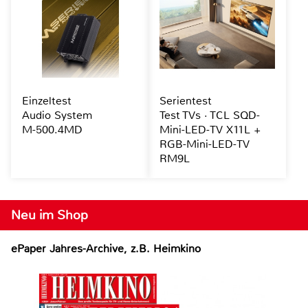
Einzeltest
Serientest
Audio System
Test TVs · TCL SQD-
M-500.4MD
Mini-LED-TV X11L +
RGB-Mini-LED-TV
RM9L
Neu im Shop
ePaper Jahres-Archive, z.B. Heimkino