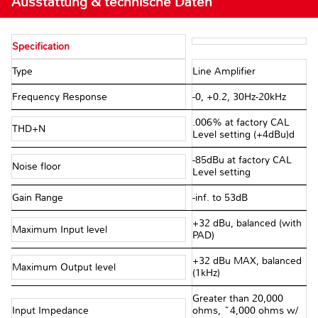
Ausstattung & technische Daten
Specification
Type
Line Amplifier
Frequency Response
-0, +0.2, 30Hz-20kHz
.006% at factory CAL
THD+N
Level setting (+4dBu)d
-85dBu at factory CAL
Noise floor
Level setting
Gain Range
-inf. to 53dB
+32 dBu, balanced (with
Maximum Input level
PAD)
+32 dBu MAX, balanced
Maximum Output level
(1kHz)
Greater than 20,000
Input Impedance
ohms, ~4,000 ohms w/