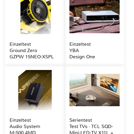
Einzeltest
Einzeltest
Ground Zero
YBA
GZPW 15NEO-XSPL
Design One
Einzeltest
Serientest
Audio System
Test TVs · TCL SQD-
M-500.4MD
Mini-LED-TV X11L +