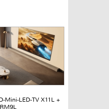
QD-Mini-LED-TV X11L +
 RM9L