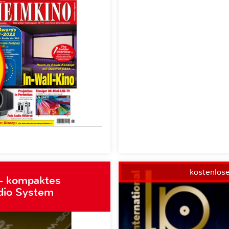
kostenlos
– kompaktes
dio System