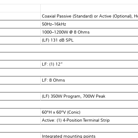
Coaxial Passive (Standard) or Active (Optional), H
50Hz–16kHz
1000–1200W @ 8 Ohms
(LF) 131 dB SPL
LF: (1) 12”
LF: 8 Ohms
(LF) 350W Program, 700W Peak
60°H x 60°V (Conic)
Active: (1) 4-Position Terminal Strip
Integrated mounting points