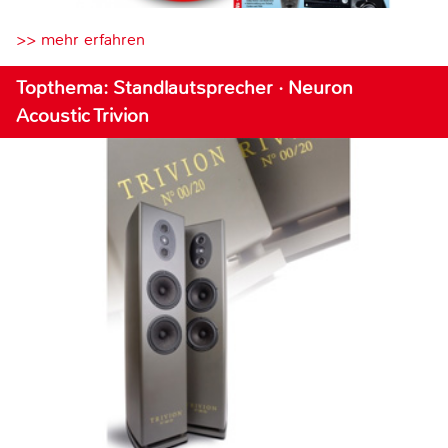
>> mehr erfahren
Topthema: Standlautsprecher · Neuron
Acoustic Trivion