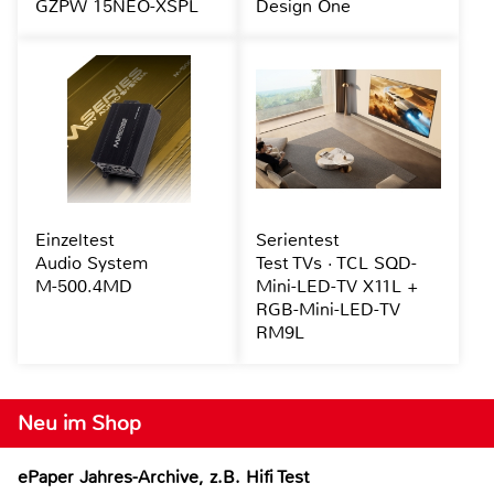
GZPW 15NEO-XSPL
Design One
Einzeltest
Serientest
Audio System
Test TVs · TCL SQD-
M-500.4MD
Mini-LED-TV X11L +
RGB-Mini-LED-TV
RM9L
Neu im Shop
ePaper Jahres-Archive, z.B. Hifi Test