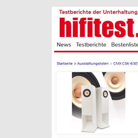
Testberichte der Unterhaltung
News
Testberichte
Bestenlist
Startseite
>
Ausstattungslisten
>
CMX CSK-630