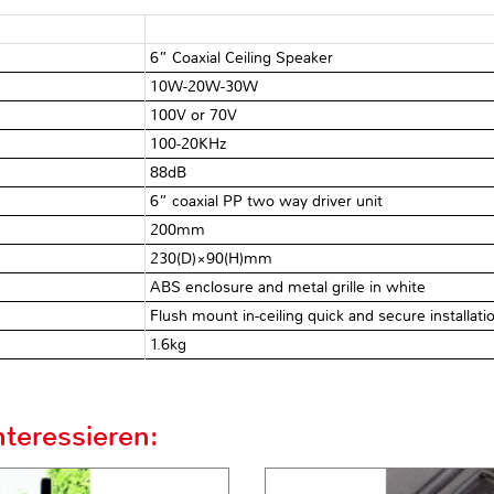
6” Coaxial Ceiling Speaker
10W-20W-30W
100V or 70V
100-20KHz
88dB
6” coaxial PP two way driver unit
200mm
230(D)×90(H)mm
ABS enclosure and metal grille in white
Flush mount in-ceiling quick and secure installati
1.6kg
teressieren: