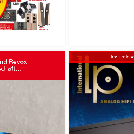
kostenlos
und Revox
schaft…