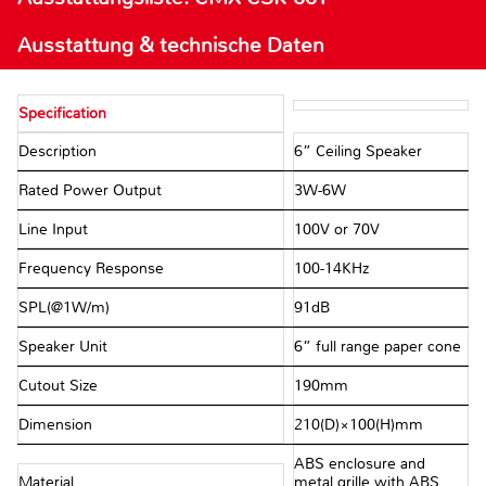
Ausstattung & technische Daten
Specification
Description
6” Ceiling Speaker
Rated Power Output
3W-6W
Line Input
100V or 70V
Frequency Response
100-14KHz
SPL(@1W/m)
91dB
Speaker Unit
6” full range paper cone
Cutout Size
190mm
Dimension
210(D)×100(H)mm
ABS enclosure and
Material
metal grille with ABS