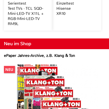
Serientest
Einzeltest
Test TVs · TCL SQD-
Hisense
Mini-LED-TV X11L +
XR10
RGB-Mini-LED-TV
RM9L
Neu im Shop
ePaper Jahres-Archive, z.B. Klang & Ton