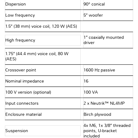
Dispersion
90° conical
Low frequency
5″ woofer
1.5″ (38 mm) voice coil, 120 W (AES)
1″ coaxially mounted
High frequency
driver
1.75″ (44.4 mm) voice coil, 80 W
(AES)
Crossover point
1600 Hz passive
Nominal impedance
16 Ω
100 V version (optional)
100 VA
Input connectors
2 x Neutrik™ NL4MP
Enclosure material
Birch plywood
4x M6, 1x 3/8″ threaded
Suspension
points, U-bracket
included