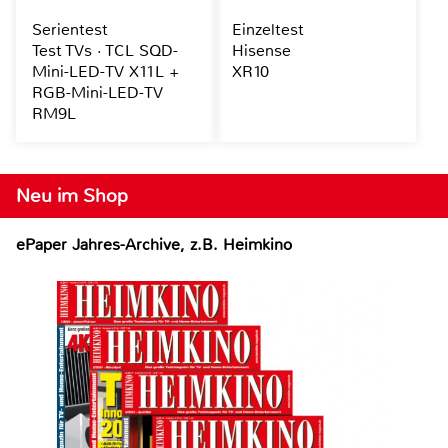
Serientest
Einzeltest
Test TVs · TCL SQD-
Hisense
Mini-LED-TV X11L +
XR10
RGB-Mini-LED-TV
RM9L
Neu im Shop
ePaper Jahres-Archive, z.B. Heimkino