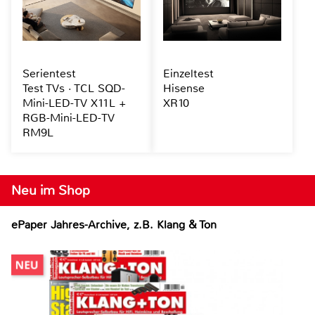
Serientest
Einzeltest
Test TVs · TCL SQD-
Hisense
Mini-LED-TV X11L +
XR10
RGB-Mini-LED-TV
RM9L
Neu im Shop
ePaper Jahres-Archive, z.B. Klang & Ton