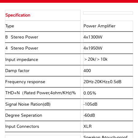
Specification
Type
Power Amplifier
8ΩStereo Power
4x1300W
4ΩStereo Power
4x1950W
＞20k/＞10k
Input impedance
Damp factor
400
Frequency response
20Hz-20KHz±0.5dB
THD+N（Rated Power,4ohm/KHz)%
0.05%
Signal Noise Ration(dB)
-105dB
Degree Seperation
-60dB
Input Connectors
XLR
Speakon &touch-proof