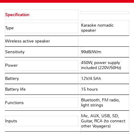
Specification
Karaoke nomadic
Type
speaker
Wireless active speaker
Sensitivity
99dB/W/m
450W, power supply
Power
included (220V/50Hz)
Battery
12V/4.5Ah
Battery life
15 hours
Bluetooth, FM radio,
Functions
light strings
Mic, AUX, USB, SD,
Inputs
Guitar, RCA (to connect
other Voyagers)