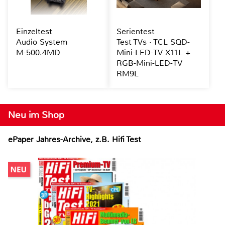
Einzeltest
Serientest
Audio System
Test TVs · TCL SQD-
M-500.4MD
Mini-LED-TV X11L +
RGB-Mini-LED-TV
RM9L
Neu im Shop
ePaper Jahres-Archive, z.B. Hifi Test