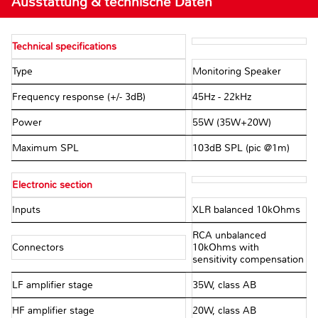
Ausstattung & technische Daten
Technical specifications
Type
Monitoring Speaker
Frequency response (+/- 3dB)
45Hz - 22kHz
Power
55W (35W+20W)
Maximum SPL
103dB SPL (pic @1m)
Electronic section
Inputs
XLR balanced 10kOhms
RCA unbalanced
Connectors
10kOhms with
sensitivity compensation
LF amplifier stage
35W, class AB
HF amplifier stage
20W, class AB