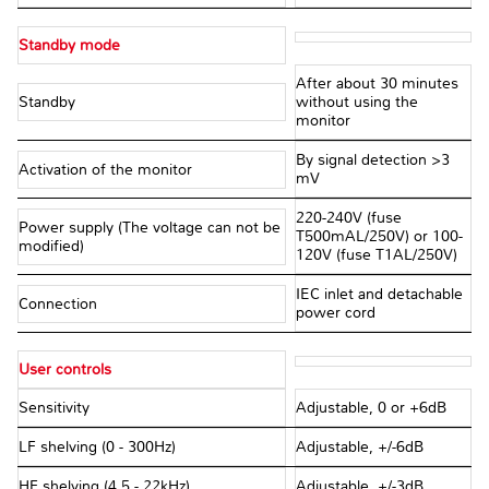
Standby mode
After about 30 minutes
Standby
without using the
monitor
By signal detection >3
Activation of the monitor
mV
220-240V (fuse
Power supply (The voltage can not be
T500mAL/250V) or 100-
modified)
120V (fuse T1AL/250V)
IEC inlet and detachable
Connection
power cord
User controls
Sensitivity
Adjustable, 0 or +6dB
LF shelving (0 - 300Hz)
Adjustable, +/-6dB
HF shelving (4.5 - 22kHz)
Adjustable, +/-3dB