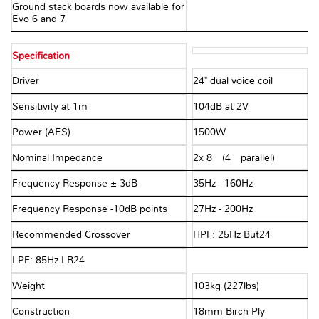
Ground stack boards now available for
Evo 6 and 7
Specification
Driver
24" dual voice coil
Sensitivity at 1m
104dB at 2V
Power (AES)
1500W
Nominal Impedance
2x 8Ω (4Ω parallel)
Frequency Response ± 3dB
35Hz - 160Hz
Frequency Response -10dB points
27Hz - 200Hz
Recommended Crossover
HPF: 25Hz But24
LPF: 85Hz LR24
Weight
103kg (227lbs)
Construction
18mm Birch Ply