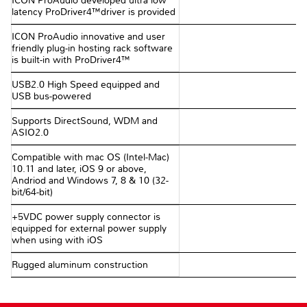
ICON ProAudio developed ultra low
latency ProDriver4™driver is provided
ICON ProAudio innovative and user
friendly plug-in hosting rack software
is built-in with ProDriver4™
USB2.0 High Speed equipped and
USB bus-powered
Supports DirectSound, WDM and
ASIO2.0
Compatible with mac OS (Intel-Mac)
10.11 and later, iOS 9 or above,
Andriod and Windows 7, 8 & 10 (32-
bit/64-bit)
+5VDC power supply connector is
equipped for external power supply
when using with iOS
Rugged aluminum construction