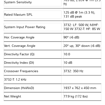
103 dB, 2.83V @ 1m (3.3
System Sensitivity
ft)
125 dB @ 1m (3.3 ft),
Rated Maxium SPL
131 dB peak
3732: LF: 500 W, M/HF:
System Input Power Rating
150 W 3732-T: HF: 85 W
Hor. Coverage Angle
90° (-6 dB)
Vert. Coverage Angle
20° up, 30° down (-6 dB)
Directivity Factor (Q)
10.0
Directivity Index (DI)
10 dB
Crossover Frequencies
3732: 350 Hz
3732-T: 1.2 kHz
Dimension (HxWxD)
1937 x 762 x 450 mm
Net Weight
77.9 kg (172 lbs)