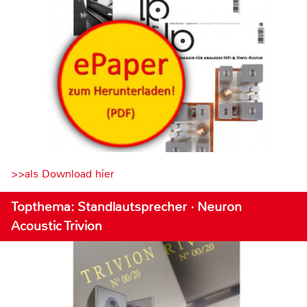
>>als Download hier
Topthema: Standlautsprecher · Neuron
Acoustic Trivion