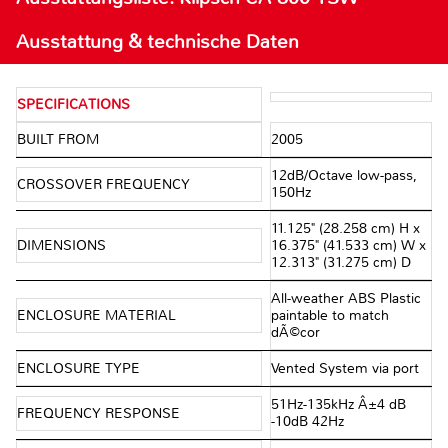
Ausstattung & technische Daten
SPECIFICATIONS
BUILT FROM
2005
12dB/Octave low-pass,
CROSSOVER FREQUENCY
150Hz
11.125" (28.258 cm) H x
DIMENSIONS
16.375" (41.533 cm) W x
12.313" (31.275 cm) D
All-weather ABS Plastic
ENCLOSURE MATERIAL
paintable to match
dÃ©cor
ENCLOSURE TYPE
Vented System via port
51Hz-135kHz Â±4 dB
FREQUENCY RESPONSE
-10dB 42Hz