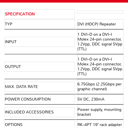
SPECIFICATION
TYP
DVI (HDCP) Repeater
1 DVI–D on a DVI–I
Molex 24–pin connector,
INPUT
1.2Vpp, DDC signal 5Vpp
(TTL)
1 DVI–D on a DVI–I
Molex 24–pin connector,
OUTPUT
1.2Vpp, DDC signal 5Vpp
(TTL)
6.75Gbps (2.25Gbps per
MAX. DATA RATE
graphic channel)
POWER CONSUMPTION
5V DC, 230mA
Power supply, mounting
INCLUDED ACCESSORIES
bracket
OPTIONS
RK–4PT 19" rack adapter