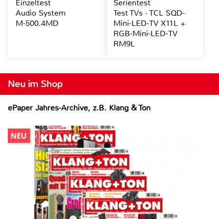
Einzeltest
Serientest
Audio System
Test TVs · TCL SQD-
M-500.4MD
Mini-LED-TV X11L +
RGB-Mini-LED-TV
RM9L
Neu im Shop
ePaper Jahres-Archive, z.B. Klang & Ton