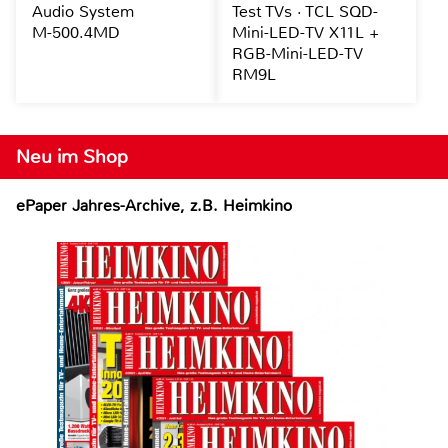
Audio System
Test TVs · TCL SQD-
M-500.4MD
Mini-LED-TV X11L +
RGB-Mini-LED-TV
RM9L
Neu im Shop
ePaper Jahres-Archive, z.B. Heimkino