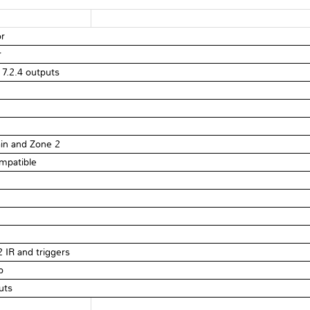
r
r
7.2.4 outputs
in and Zone 2
mpatible
 IR and triggers
p
uts