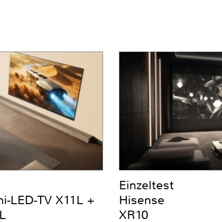
Einzeltest
ni-LED-TV X11L +
Hisense
L
XR10