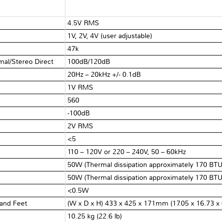
4.5V RMS
1V, 2V, 4V (user adjustable)
47kΩ
mal/Stereo Direct
100dB/120dB
20Hz – 20kHz +/- 0.1dB
1V RMS
560Ω
-100dB
2V RMS
<5Ω
110 – 120V or 220 – 240V, 50 – 60kHz
50W (Thermal dissipation approximately 170 BTU
50W (Thermal dissipation approximately 170 BTU
<0.5W
 and Feet
(W x D x H) 433 x 425 x 171mm (17.05 x 16.73 x 
10.25 kg (22.6 lb)