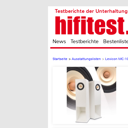
Testberichte der Unterhaltung
News
Testberichte
Bestenlist
Startseite
>
Ausstattungslisten
>
Lexicon MC-1