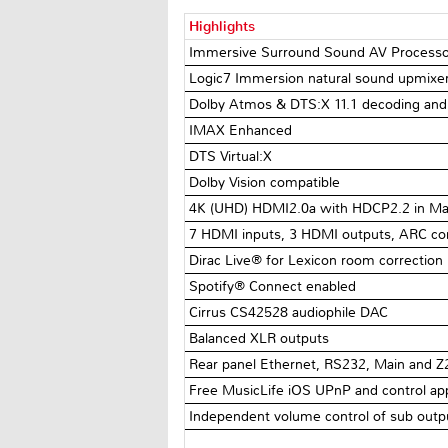
Highlights
Immersive Surround Sound AV Processo
Logic7 Immersion natural sound upmixe
Dolby Atmos & DTS:X 11.1 decoding and 
IMAX Enhanced
DTS Virtual:X
Dolby Vision compatible
4K (UHD) HDMI2.0a with HDCP2.2 in Ma
7 HDMI inputs, 3 HDMI outputs, ARC co
Dirac Live® for Lexicon room correction
Spotify® Connect enabled
Cirrus CS42528 audiophile DAC
Balanced XLR outputs
Rear panel Ethernet, RS232, Main and Z2
Free MusicLife iOS UPnP and control ap
Independent volume control of sub outp