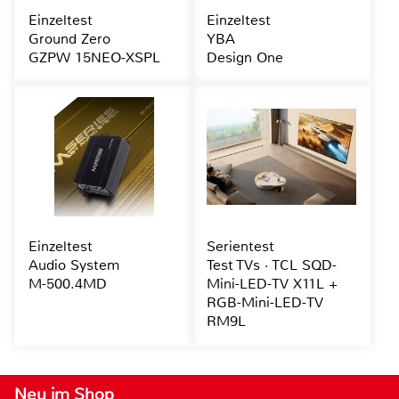
Einzeltest
Einzeltest
Ground Zero
YBA
GZPW 15NEO-XSPL
Design One
Einzeltest
Serientest
Audio System
Test TVs · TCL SQD-
M-500.4MD
Mini-LED-TV X11L +
RGB-Mini-LED-TV
RM9L
Neu im Shop