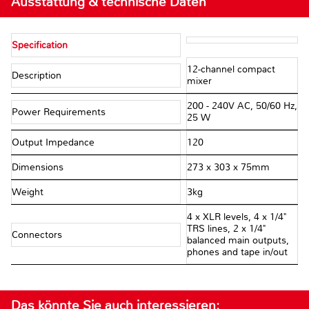
Ausstattung & technische Daten
Specification
12-channel compact
Description
mixer
200 - 240V AC, 50/60 Hz,
Power Requirements
25 W
Output Impedance
120 Ω
Dimensions
273 x 303 x 75mm
Weight
3kg
4 x XLR levels, 4 x 1/4"
TRS lines, 2 x 1/4"
Connectors
balanced main outputs,
phones and tape in/out
Das könnte Sie auch interessieren: