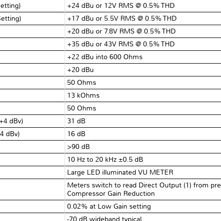
etting)
+24 dBu or 12V RMS @ 0.5% THD
Setting)
+17 dBu or 5.5V RMS @ 0.5% THD
+20 dBu or 7.8V RMS @ 0.5% THD
+35 dBu or 43V RMS @ 0.5% THD
+22 dBu into 600 Ohms
+20 dBu
50 Ohms
13 kOhms
50 Ohms
 +4 dBv)
31 dB
+4 dBv)
16 dB
>90 dB
10 Hz to 20 kHz ±0.5 dB
Large LED illuminated VU METER
Meters switch to read Direct Output (1) from pr
Compressor Gain Reduction
0.02% at Low Gain setting
-70 dB wideband typical