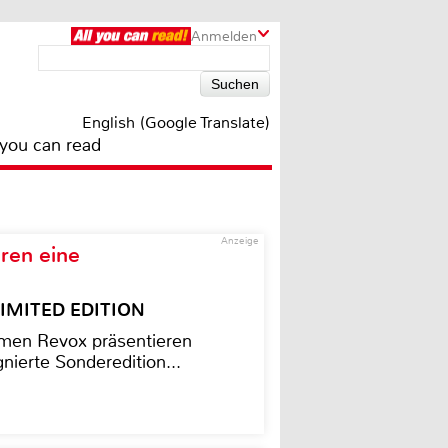
Anmelden
English (Google Translate)
 you can read
Anzeige
ren eine
– LIMITED EDITION
men Revox präsentieren
nierte Sonderedition...