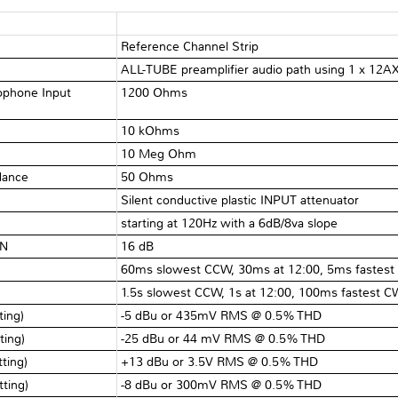
Reference Channel Strip
ALL-TUBE preamplifier audio path using 1 x 12AX
ophone Input
1200 Ohms
10 kOhms
e
10 Meg Ohm
edance
50 Ohms
Silent conductive plastic INPUT attenuator
starting at 120Hz with a 6dB/8va slope
ON
16 dB
60ms slowest CCW, 30ms at 12:00, 5ms fastest
1.5s slowest CCW, 1s at 12:00, 100ms fastest 
ting)
-5 dBu or 435mV RMS @ 0.5% THD
ting)
-25 dBu or 44 mV RMS @ 0.5% THD
tting)
+13 dBu or 3.5V RMS @ 0.5% THD
tting)
-8 dBu or 300mV RMS @ 0.5% THD