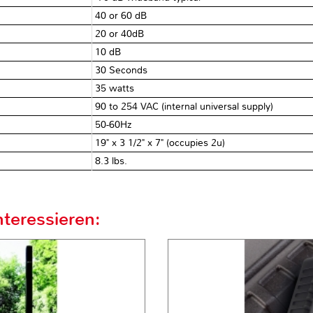
40 or 60 dB
20 or 40dB
10 dB
30 Seconds
35 watts
90 to 254 VAC (internal universal supply)
50-60Hz
19" x 3 1/2" x 7" (occupies 2u)
8.3 lbs.
teressieren: