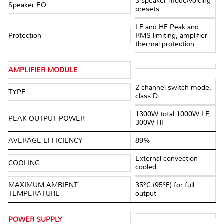
3 speaker mode/voicing
Speaker EQ
presets
LF and HF Peak and
Protection
RMS limiting, amplifier
thermal protection
AMPLIFIER MODULE
2 channel switch-mode,
TYPE
class D
1300W total 1000W LF,
PEAK OUTPUT POWER
300W HF
AVERAGE EFFICIENCY
89%
External convection
COOLING
cooled
MAXIMUM AMBIENT
35°C (95°F) for full
TEMPERATURE
output
POWER SUPPLY