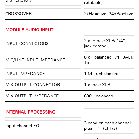
DISPERSION
rotatable)
CROSSOVER
2kHz active, 24dB/octave
MODULE AUDIO INPUT
2 x female XLR/ 1⁄4”
INPUT CONNECTORS
jack combo
8 kΩ balanced 1⁄4” JACK
MIC/LINE INPUT IMPEDANCE
TS
INPUT IMPEDANCE
1 MΩ unbalanced
MIX OUTPUT CONNECTOR
1 x male XLR
MIX OUTPUT IMPEDANCE
600Ω balanced
INTERNAL PROCESSING
3-band on each channel
Input channel EQ
plus HPF (Ch1/2)