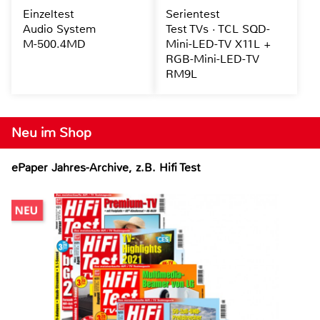
Einzeltest
Serientest
Audio System
Test TVs · TCL SQD-
M-500.4MD
Mini-LED-TV X11L +
RGB-Mini-LED-TV
RM9L
Neu im Shop
ePaper Jahres-Archive, z.B. Hifi Test