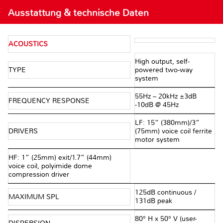
Ausstattung & technische Daten
ACOUSTICS
High output, self-
TYPE
powered two-way
system
55Hz – 20kHz ±3dB
FREQUENCY RESPONSE
-10dB @ 45Hz
LF: 15” (380mm)/3”
DRIVERS
(75mm) voice coil ferrite
motor system
HF: 1” (25mm) exit/1.7” (44mm)
voice coil, polyimide dome
compression driver
125dB continuous /
MAXIMUM SPL
131dB peak
80° H x 50° V (user-