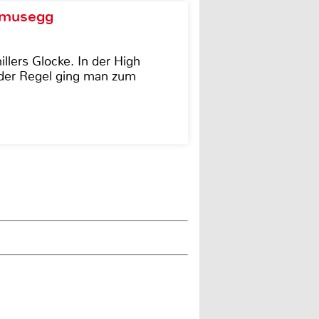
d musegg
illers Glocke. In der High
In der Regel ging man zum