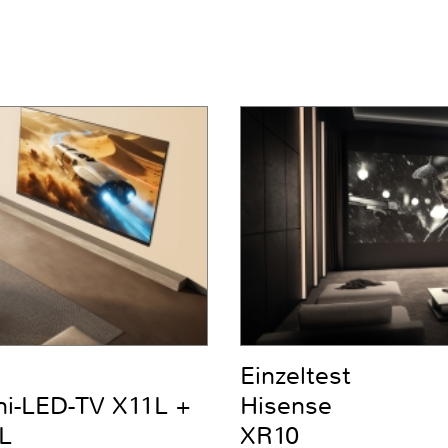
Einzeltest
ni-LED-TV X11L +
Hisense
L
XR10