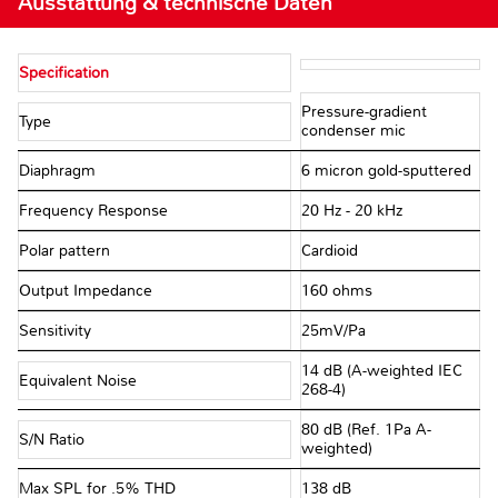
Ausstattung & technische Daten
Specification
Pressure-gradient
Type
condenser mic
Diaphragm
6 micron gold-sputtered
Frequency Response
20 Hz - 20 kHz
Polar pattern
Cardioid
Output Impedance
160 ohms
Sensitivity
25mV/Pa
14 dB (A-weighted IEC
Equivalent Noise
268-4)
80 dB (Ref. 1Pa A-
S/N Ratio
weighted)
Max SPL for .5% THD
138 dB