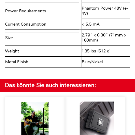
Phantom Power 48V (+-
Power Requirements
4V)
Current Consumption
< 5.5 mA
2.79” x 6.30” (71mm x
Size
160mm)
Weight
1.35 lbs (612 g)
Metal Finish
Blue/Nickel
Das könnte Sie auch interessieren: