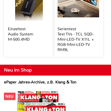
Einzeltest
Serientest
Audio System
Test TVs · TCL SQD-
M-500.4MD
Mini-LED-TV X11L +
RGB-Mini-LED-TV
RM9L
Neu im Shop
ePaper Jahres-Archive, z.B. Klang & Ton